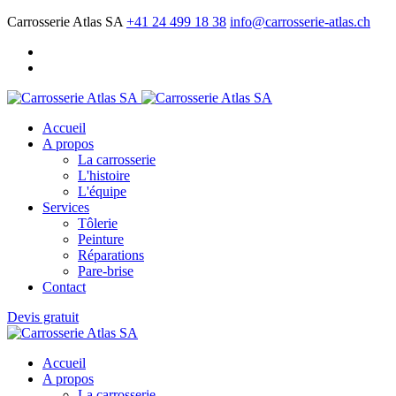
Carrosserie Atlas SA
+41 24 499 18 38
info@carrosserie-atlas.ch
Accueil
A propos
La carrosserie
L'histoire
L'équipe
Services
Tôlerie
Peinture
Réparations
Pare-brise
Contact
Devis gratuit
Accueil
A propos
La carrosserie